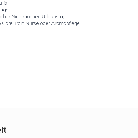
tnis
läge
icher Nichtraucher-Urlaubstag
ive Care, Pain Nurse oder Aromapflege
it