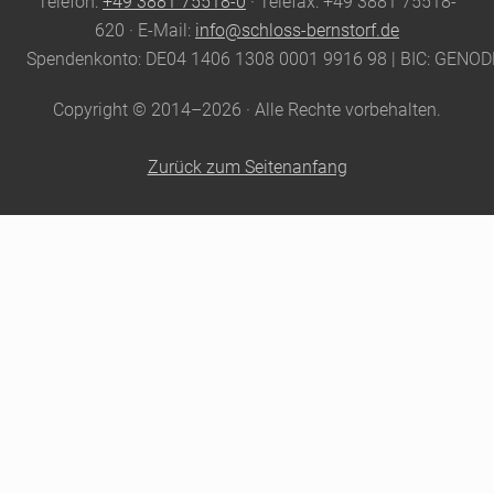
Telefon:
+49 3881 75518-0
· Telefax: +49 3881 75518-
620 · E-Mail:
info@schloss-bernstorf.de
Spendenkonto: DE04 1406 1308 0001 9916 98 | BIC: GENO
Copyright © 2014–2026 · Alle Rechte vorbehalten.
Zurück zum Seitenanfang