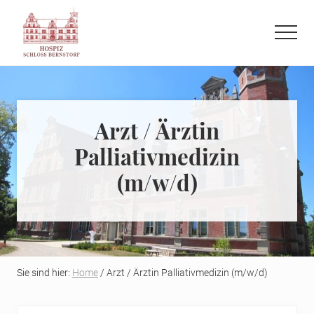
Menu
Skip
Skip
to
to
Menu
main
primary
Refugium
content
sidebar
auf
der
letzten
Arzt / Ärztin
Reise
Palliativmedizin
(m/w/d)
Sie sind hier:
Home
/ Arzt / Ärztin Palliativmedizin (m/w/d)