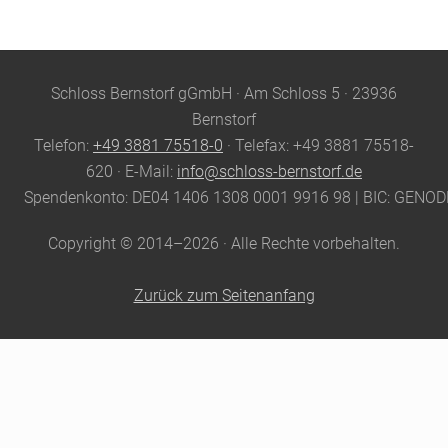
Site
Schloss Bernstorf gGmbH · Am Schloss 5 · 23936
Footer
Bernstorf
Telefon:
+49 3881 75518-0
· Telefax: +49 3881 75518-
620 · E-Mail:
info@schloss-bernstorf.de
Spendenkonto: DE04 1406 1308 0001 9916 98 | BIC: GENO
Copyright © 2014–2026 · Alle Rechte vorbehalten.
Zurück zum Seitenanfang