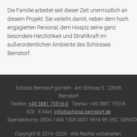
Die Familie arbeitet seit dieser Zeit unermüdlich an
diesem Projekt. Sie verleiht damit, neben dem hoch
engagierten Personal, dem Hospiz seine ganz
besondere Herzlichkeit und Strahlkraft im
außerordentlichen Ambiente des Schlosses
Bernstorf.
Site
Schloss Bernstorf gGmbH · Am Schloss 5 · 23936
Footer
Bernstorf
Telefon:
+49 3881 75518-0
· Telefax: +49 3881 75518-
620 · E-Mail:
info@schloss-bernstorf.de
Spendenkonto: DE04 1406 1308 0001 9916 98 | BIC: GENO
Copyright © 2014–2026 · Alle Rechte vorbehalten.