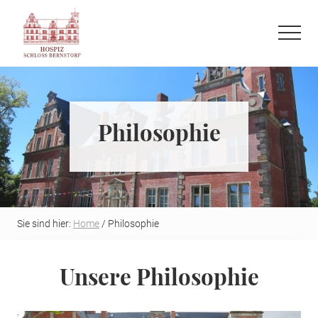
Menu
Skip
Skip
to
to
Menu
main
primary
Refugium
content
sidebar
auf
der
letzten
Philosophie
Reise
Sie sind hier:
Home
/ Philosophie
Unsere Philosophie