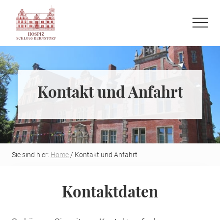
Menu
Skip
Skip
to
to
Menu
main
primary
Refugium
content
sidebar
auf
der
letzten
Kontakt und Anfahrt
Reise
Sie sind hier:
Home
/ Kontakt und Anfahrt
Kontaktdaten