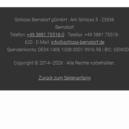
Site
Schloss Bernstorf gGmbH · Am Schloss 5 · 23936
Footer
Bernstorf
Telefon:
+49 3881 75518-0
· Telefax: +49 3881 75518-
620 · E-Mail:
info@schloss-bernstorf.de
Spendenkonto: DE04 1406 1308 0001 9916 98 | BIC: GENO
Copyright © 2014–2026 · Alle Rechte vorbehalten.
Zurück zum Seitenanfang