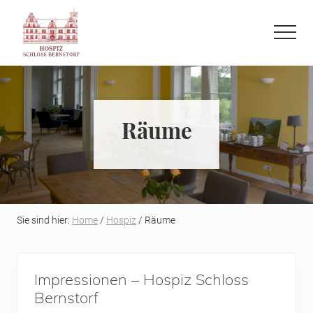
Menu
Skip
Skip
to
to
Menu
main
primary
Refugium
content
sidebar
auf
der
letzten
Räume
Reise
Sie sind hier:
Home
/
Hospiz
/ Räume
Impressionen – Hospiz Schloss
Bernstorf