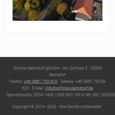
Site
Schloss Bernstorf gGmbH · Am Schloss 5 · 23936
Footer
Bernstorf
Telefon:
+49 3881 75518-0
· Telefax: +49 3881 75518-
620 · E-Mail:
info@schloss-bernstorf.de
Spendenkonto: DE04 1406 1308 0001 9916 98 | BIC: GENO
Copyright © 2014–2026 · Alle Rechte vorbehalten.