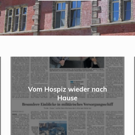
V
o
m
H
Vom Hospiz wieder nach
o
Hause
s
p
i
z