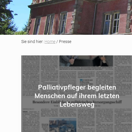
Sie sind hier:
Home
/ Presse
P
a
l
l
Palliativpfleger begleiten
i
Menschen auf ihrem letzten
a
Lebensweg
t
i
v