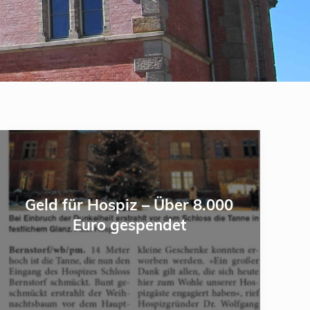
G
e
l
d
Geld für Hospiz – Über 8.000
f
Euro gespendet
ü
r
H
o