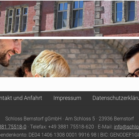
ntakt und Anfahrt
Impressum
Datenschutzerklär
Schloss Bernstorf gGmbH · Am Schloss 5 · 23936 Bernstorf
881 75518-0
· Telefax: +49 3881 75518-620 · E-Mail:
info@schlo
endenkonto: DE04 1406 1308 0001 9916 98 | BIC: GENODEF1G