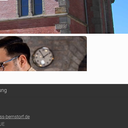
ung
ss-bernstorf.de
UE