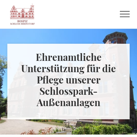
Menu
Skip
to
Menu
main
Refugium
content
auf
der
letzten
Ehrenamtliche
Reise
Unterstützung für die
Pflege unserer
Schlosspark-
Außenanlagen