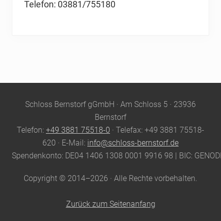
Telefon: 03881/755180
Site
Schloss Bernstorf gGmbH · Am Schloss 5 · 23936
Footer
Bernstorf
Telefon:
+49 3881 75518-0
· Telefax: +49 3881 75518-
620 · E-Mail:
info@schloss-bernstorf.de
Spendenkonto: DE04 1406 1308 0001 9916 98 | BIC: GENO
Copyright © 2014–2026 · Alle Rechte vorbehalten.
Zurück zum Seitenanfang