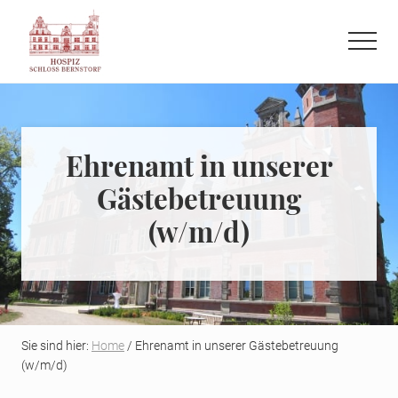
Menu
Skip
to
Menu
main
Refugium
content
auf
der
letzten
Ehrenamt in unserer
Reise
Gästebetreuung
(w/m/d)
Sie sind hier:
Home
/ Ehrenamt in unserer Gästebetreuung
(w/m/d)