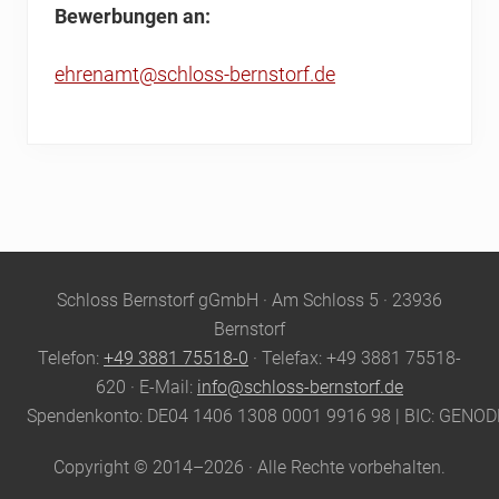
Bewerbungen an:
ehrenamt@schloss-bernstorf.de
Site
Schloss Bernstorf gGmbH · Am Schloss 5 · 23936
Footer
Bernstorf
Telefon:
+49 3881 75518-0
· Telefax: +49 3881 75518-
620 · E-Mail:
info@schloss-bernstorf.de
Spendenkonto: DE04 1406 1308 0001 9916 98 | BIC: GENO
Copyright © 2014–2026 · Alle Rechte vorbehalten.