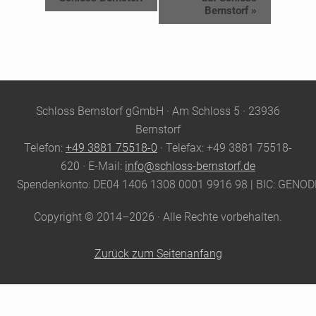
Bernstorf
»
Site
Schloss Bernstorf gGmbH · Am Schloss 5 · 23936
Footer
Bernstorf
Telefon:
+49 3881 75518-0
· Telefax: +49 3881 75518-
620 · E-Mail:
info@schloss-bernstorf.de
Spendenkonto: DE04 1406 1308 0001 9916 98 | BIC: GENO
Copyright © 2014–2026 · Alle Rechte vorbehalten.
Zurück zum Seitenanfang