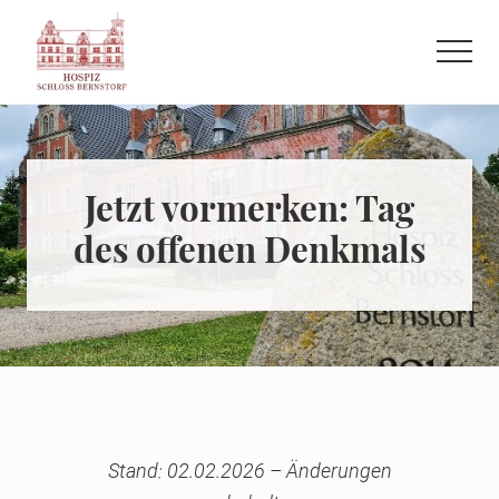
Menu
Skip
Skip
to
to
Menu
main
primary
Refugium
content
sidebar
auf
der
letzten
Jetzt vormerken: Tag
Reise
des offenen Denkmals
Stand: 02.02.2026 – Änderungen