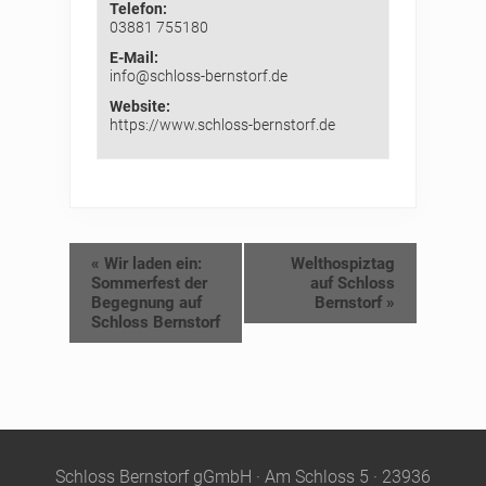
Telefon:
03881 755180
E-Mail:
info@schloss-bernstorf.de
Website:
https://www.schloss-bernstorf.de
«
Wir laden ein:
Welthospiztag
Sommerfest der
auf Schloss
Begegnung auf
Bernstorf
»
Schloss Bernstorf
Site
Schloss Bernstorf gGmbH · Am Schloss 5 · 23936