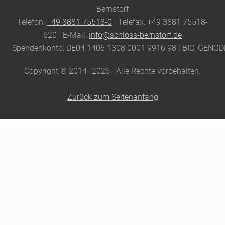
Footer
Bernstorf
Telefon:
+49 3881 75518-0
· Telefax: +49 3881 75518-
620 · E-Mail:
info@schloss-bernstorf.de
Spendenkonto: DE04 1406 1308 0001 9916 98 | BIC: GENO
Copyright © 2014–2026 · Alle Rechte vorbehalten.
Zurück zum Seitenanfang