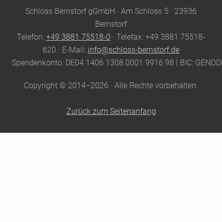
Site
Schloss Bernstorf gGmbH · Am Schloss 5 · 23936
Footer
Bernstorf
Telefon:
+49 3881 75518-0
· Telefax: +49 3881 75518-
620 · E-Mail:
info@schloss-bernstorf.de
Spendenkonto: DE04 1406 1308 0001 9916 98 | BIC: GENO
Copyright © 2014–2026 · Alle Rechte vorbehalten.
Zurück zum Seitenanfang