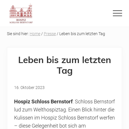
Menu
Skip
Skip
to
to
Menu
main
primary
Refugium
content
sidebar
auf
Sie sind hier:
Home
/
Presse
/ Leben bis zum letzten Tag
der
letzten
Reise
Leben bis zum letzten
Tag
16. Oktober 2023
Hospiz Schloss Bernstorf
: Schloss Bernstorf
lud zum Welthospiztag. Einen Blick hinter die
Kulissen im Hospiz Schloss Bernstorf werfen
– diese Gelegenheit bot sich am