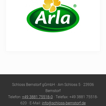
Site
Schloss Bernstorf gGmbH · Am Schloss 5 · 23936
Footer
Bernstorf
Telefon:
+49 3881 75518-0
· Telefax: +49 3881 75518-
620 · E-Mail:
info@schloss-bernstorf.de