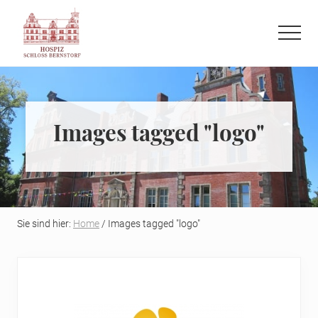
Menu
Skip
Skip
to
to
Menu
main
primary
Refugium
content
sidebar
auf
der
letzten
Images tagged "logo"
Reise
Sie sind hier:
Home
/ Images tagged "logo"