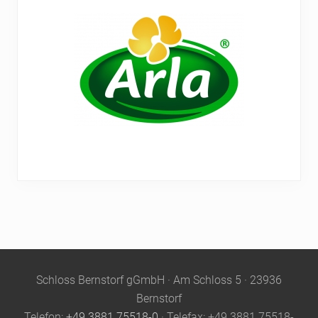
Site
Schloss Bernstorf gGmbH · Am Schloss 5 · 23936
Footer
Bernstorf
Telefon:
+49 3881 75518-0
· Telefax: +49 3881 75518-