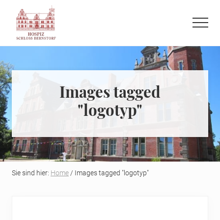
Menu
Skip
Skip
to
to
Menu
main
primary
Refugium
content
sidebar
auf
der
letzten
Images tagged
Reise
"logotyp"
Sie sind hier:
Home
/ Images tagged "logotyp"