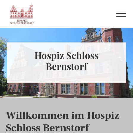
Menu
Skip
Skip
to
to
Menu
main
primary
Refugium
content
sidebar
auf
der
letzten
Hospiz Schloss
Reise
Bernstorf
Willkommen im Hospiz
Schloss Bernstorf