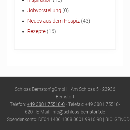
Inspiration
(15)
Jobvorstellung
(0)
Neues aus dem Hospiz
(43)
Rezepte
(16)
Site
Schloss Bernstorf gGmbH · Am Schloss 5 · 23936
Footer
Bernstorf
Telefon:
+49 3881 75518-0
· Telefax: +49 3881 75518-
620 · E-Mail:
info@schloss-bernstorf.de
Spendenkonto: DE04 1406 1308 0001 9916 98 | BIC: GENO