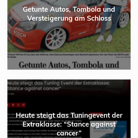
u
Getunte Autos, Tombola und
n
Versteigerung am Schloss
t
e
A
u
t
o
s
,
H
T
e
o
u
m
t
Heute steigt das Tuningevent der
b
e
Extraklasse: “Stance against
o
s
cancer”
l
t