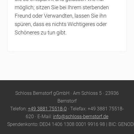
möglich; sitzen Sie bei Ihrem sterbenden
Freund oder Verwandten, lassen Sie ihn
spüren, dass es nichts Wichtigeres oder
Schöneres zu tun gibt.
Site
Schloss Bernstorf gGmbH · Am Schloss 5 · 23936
Footer
Bernstorf
Telefon:
+49 3881 75518-0
· Telefax: +49 3881 75518-
620 · E-Mail:
info@schloss-bernstorf.de
Spendenkonto: DE04 1406 1308 0001 9916 98 | BIC: GENO