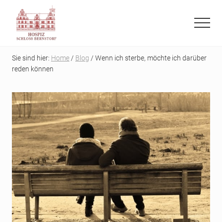
Menu
Skip
Skip
to
to
Menu
main
primary
Refugium
content
sidebar
auf
Sie sind hier:
Home
/
Blog
/ Wenn ich sterbe, möchte ich darüber
der
reden können
letzten
Reise