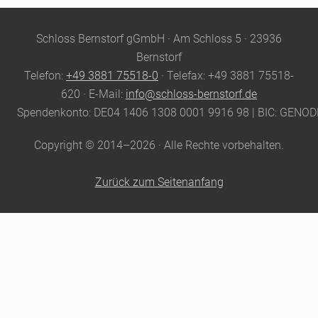
Site
Schloss Bernstorf gGmbH · Am Schloss 5 · 23936
Footer
Bernstorf
Telefon:
+49 3881 75518-0
· Telefax: +49 3881 75518-
620 · E-Mail:
info@schloss-bernstorf.de
Spendenkonto: DE04 1406 1308 0001 9916 98 | BIC: GENO
Copyright © 2014–2026 · Alle Rechte vorbehalten.
Zurück zum Seitenanfang