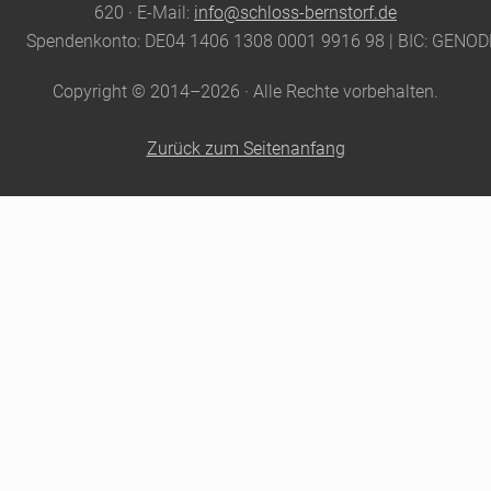
620 · E-Mail:
info@schloss-bernstorf.de
Spendenkonto: DE04 1406 1308 0001 9916 98 | BIC: GENO
Copyright © 2014–2026 · Alle Rechte vorbehalten.
Zurück zum Seitenanfang