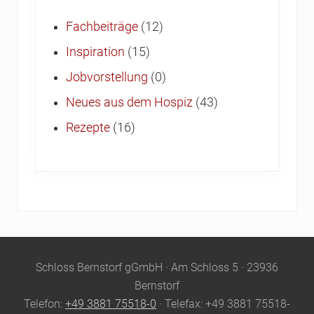
Fachbeiträge
(12)
Inspiration
(15)
Jobvorstellung
(0)
Neues aus dem Hospiz
(43)
Rezepte
(16)
Site
Schloss Bernstorf gGmbH · Am Schloss 5 · 23936
Footer
Bernstorf
Telefon:
+49 3881 75518-0
· Telefax: +49 3881 75518-