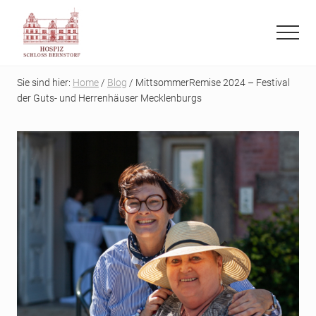
Menu
Skip
Skip
to
to
Menu
main
primary
Refugium
content
sidebar
auf
Sie sind hier:
Home
/
Blog
/ MittsommerRemise 2024 – Festival
der
der Guts- und Herrenhäuser Mecklenburgs
letzten
Reise