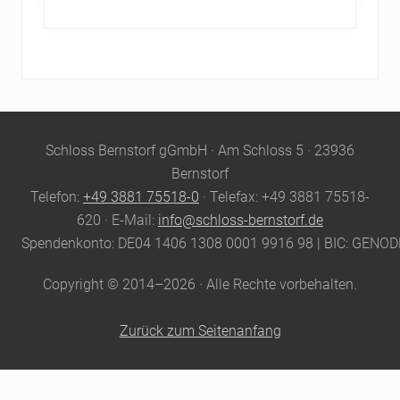
Site
Schloss Bernstorf gGmbH · Am Schloss 5 · 23936
Footer
Bernstorf
Telefon:
+49 3881 75518-0
· Telefax: +49 3881 75518-
620 · E-Mail:
info@schloss-bernstorf.de
Spendenkonto: DE04 1406 1308 0001 9916 98 | BIC: GENO
Copyright © 2014–2026 · Alle Rechte vorbehalten.
Zurück zum Seitenanfang