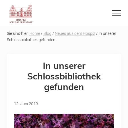
Menu
Skip
Skip
to
to
Menu
main
primary
Refugium
content
sidebar
auf
Sie sind hier:
Home
/
Blog
/
Neues aus dem Hospiz
/ In unserer
der
Schlossbibliothek gefunden
letzten
Reise
In unserer
Schlossbibliothek
gefunden
12. Juni 2019