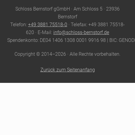
Site
Schloss Bernstorf gGmbH · Am Schloss 5 · 23936
Footer
Bernstorf
Telefon:
+49 3881 75518-0
· Telefax: +49 3881 75518-
620 · E-Mail:
info@schloss-bernstorf.de
Spendenkonto: DE04 1406 1308 0001 9916 98 | BIC: GENO
Copyright © 2014–2026 · Alle Rechte vorbehalten.
Zurück zum Seitenanfang