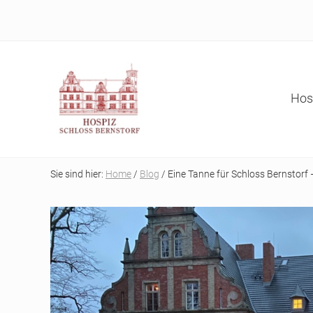
Skip
Skip
Skip
Skip
to
to
to
to
right
main
secondary
primary
header
content
navigation
sidebar
navigation
Hos
Refugium
auf
Sie sind hier:
Home
/
Blog
/ Eine Tanne für Schloss Bernstorf
der
letzten
Reise