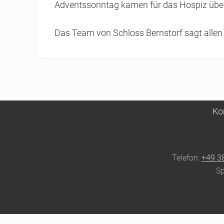
Adventssonntag kamen für das Hospiz üb
Das Team von Schloss Bernstorf sagt allen
Ko
Site
Footer
Telefon:
+49 3
Sp