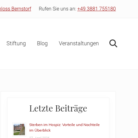
hloss Bernstorf
Rufen Sie uns an:
+49 3881 755180
Bef
Hea
Stiftung
Blog
Veranstaltungen
Suche
Primary
Letzte Beiträge
Sidebar
Sterben im Hospiz: Vorteile und Nachteile
im Überblick