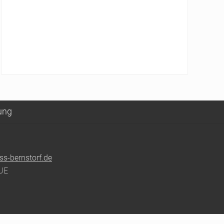
ung
ss-bernstorf.de
UE