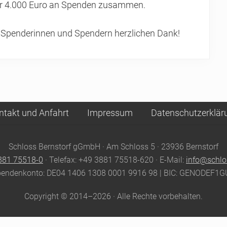
er 4.000 Euro an Spenden zusammen.
 Spenderinnen und Spendern herzlichen Dank!
ntakt und Anfahrt
Impressum
Datenschutzerklär
Schloss Bernstorf gGmbH · Am Schloss 5 · 23936 Bernstorf
881 75518-0
· Telefax: +49 3881 75518-620 · E-Mail:
info@schlo
endenkonto: DE04 1406 1308 0001 9916 98 | BIC: GENODEF1G
Copyright © 2014–2026 · Alle Rechte vorbehalten.
Zurück zum Seitenanfang