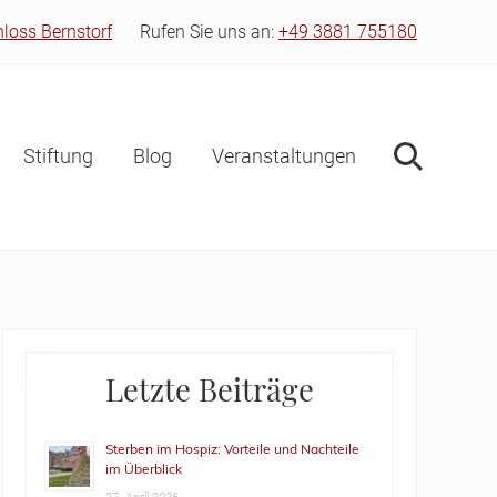
hloss Bernstorf
Rufen Sie uns an:
+49 3881 755180
Bef
Hea
Stiftung
Blog
Veranstaltungen
Suche
Primary
Letzte Beiträge
Sidebar
Sterben im Hospiz: Vorteile und Nachteile
im Überblick