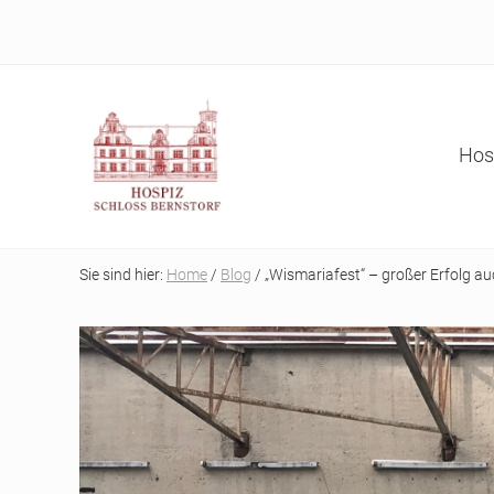
Skip
Skip
Skip
Skip
to
to
to
to
right
main
secondary
primary
header
content
navigation
sidebar
navigation
Hos
Refugium
auf
Sie sind hier:
Home
/
Blog
/ „Wismariafest“ – großer Erfolg au
der
letzten
Reise