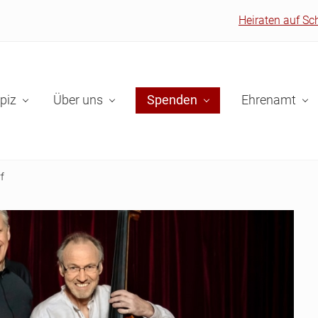
Heiraten auf Sc
piz
Über uns
Spenden
Ehrenamt
f