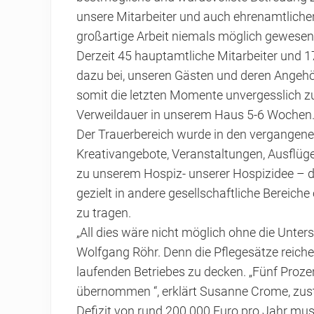
unsere Mitarbeiter und auch ehrenamtlichen
großartige Arbeit niemals möglich gewesen.
Derzeit 45 hauptamtliche Mitarbeiter und 1
dazu bei, unseren Gästen und deren Angehö
somit die letzten Momente unvergesslich z
Verweildauer in unserem Haus 5-6 Wochen
Der Trauerbereich wurde in den vergangene
Kreativangebote, Veranstaltungen, Ausflü
zu unserem Hospiz- unserer Hospizidee – d
gezielt in andere gesellschaftliche Bereiche
zu tragen.
„All dies wäre nicht möglich ohne die Unters
Wolfgang Röhr. Denn die Pflegesätze reiche
laufenden Betriebes zu decken. „Fünf Proz
übernommen “, erklärt Susanne Crome, zust
Defizit von rund 200 000 Euro pro Jahr mu