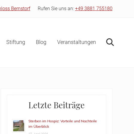
hloss Bernstorf
Rufen Sie uns an:
+49 3881 755180
Bef
Hea
Stiftung
Blog
Veranstaltungen
Suche
Primary
Letzte Beiträge
Sidebar
Sterben im Hospiz: Vorteile und Nachteile
im Überblick