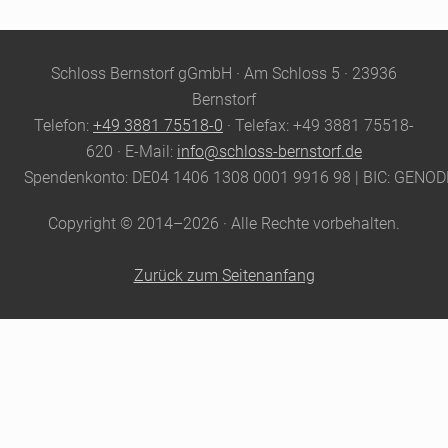
Site
Schloss Bernstorf gGmbH · Am Schloss 5 · 23936
Footer
Bernstorf
Telefon:
+49 3881 75518-0
· Telefax: +49 3881 75518-
620 · E-Mail:
info@schloss-bernstorf.de
Spendenkonto: DE04 1406 1308 0001 9916 98 | BIC: GENO
Copyright © 2014–2026 · Alle Rechte vorbehalten.
Zurück zum Seitenanfang