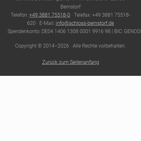
Footer
Bernstorf
Telefon:
+49 3881 75518-0
· Telefax: +49 3881 75518-
620 · E-Mail:
info@schloss-bernstorf.de
Spendenkonto: DE04 1406 1308 0001 9916 98 | BIC: GENO
Copyright © 2014–2026 · Alle Rechte vorbehalten.
Zurück zum Seitenanfang