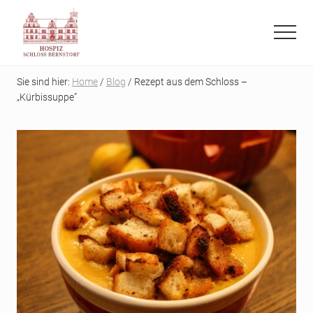
Menu
Skip
Skip
to
to
Menu
main
primary
Refugium
content
sidebar
auf
Sie sind hier:
Home
/
Blog
/ Rezept aus dem Schloss –
der
„Kürbissuppe”
letzten
Reise