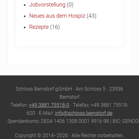
Jobvorstellung
(0)
Neues aus dem Hospiz
(43)
Rezepte
(16)
Site
Schloss Bernstorf gGmbH · Am Schloss 5 · 23936
Footer
Bernstorf
Telefon:
+49 3881 75518-0
· Telefax: +49 3881 75518-
620 · E-Mail:
info@schloss-bernstorf.de
Spendenkonto: DE04 1406 1308 0001 9916 98 | BIC: GENO
Copyright © 2014–2026 · Alle Rechte vorbehalten.