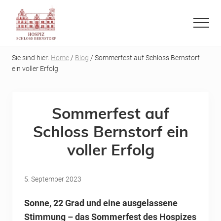
Menu
Skip
Skip
to
to
Menu
main
primary
Refugium
content
sidebar
auf
Sie sind hier:
Home
/
Blog
/ Sommerfest auf Schloss Bernstorf
der
ein voller Erfolg
letzten
Reise
Sommerfest auf
Schloss Bernstorf ein
voller Erfolg
5. September 2023
Sonne, 22 Grad und eine ausgelassene
Stimmung – das Sommerfest des Hospizes