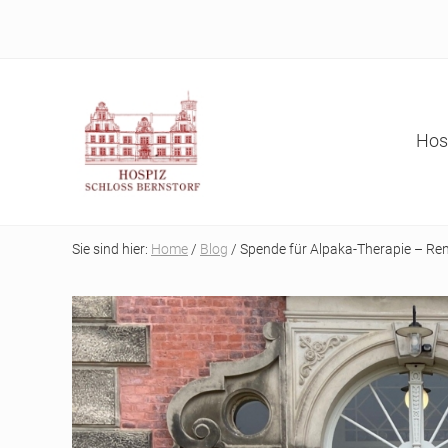
Skip
Skip
Skip
Skip
to
to
to
to
right
main
secondary
primary
header
content
navigation
sidebar
navigation
Hos
Refugium
auf
Sie sind hier:
Home
/
Blog
/ Spende für Alpaka-Therapie – Re
der
letzten
Reise