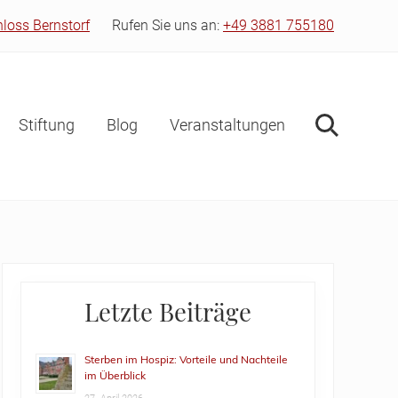
hloss Bernstorf
Rufen Sie uns an:
+49 3881 755180
Bef
Hea
Stiftung
Blog
Veranstaltungen
Suche
Primary
Letzte Beiträge
Sidebar
Sterben im Hospiz: Vorteile und Nachteile
im Überblick