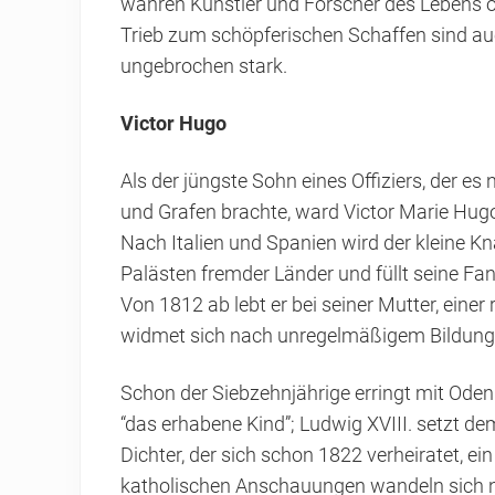
wahren Künstler und Forscher des Lebens of
Trieb zum schöpferischen Schaffen sind auc
ungebrochen stark.
Victor Hugo
Als der jüngste Sohn eines Offiziers, der e
und Grafen brachte, ward Victor Marie Hug
Nach Italien und Spanien wird der kleine
Palästen fremder Länder und füllt seine Fa
Von 1812 ab lebt er bei seiner Mutter, einer 
widmet sich nach unregelmäßigem Bildungs
Schon der Siebzehnjährige erringt mit Oden 
“das erhabene Kind”; Ludwig XVIII. setzt d
Dichter, der sich schon 1822 verheiratet, ein
katholischen Anschauungen wandeln sich na