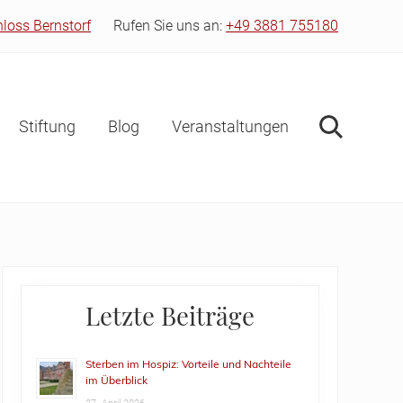
hloss Bernstorf
Rufen Sie uns an:
+49 3881 755180
Bef
Hea
Stiftung
Blog
Veranstaltungen
Suche
Primary
Letzte Beiträge
Sidebar
Sterben im Hospiz: Vorteile und Nachteile
im Überblick