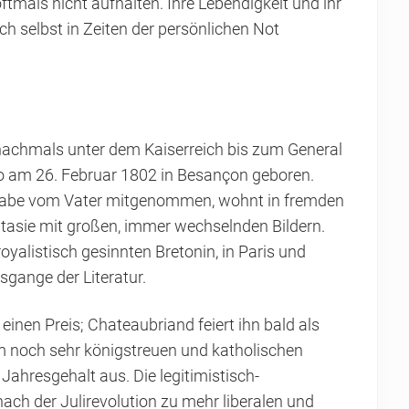
tmals nicht aufhalten. Ihre Lebendigkeit und ihr
h selbst in Zeiten der persönlichen Not
s nachmals unter dem Kaiserreich bis zum General
o am 26. Februar 1802 in Besançon geboren.
 Knabe vom Vater mitgenommen, wohnt in fremden
ntasie mit großen, immer wechselnden Bildern.
royalistisch gesinnten Bretonin, in Paris und
gange der Literatur.
einen Preis; Chateaubriand feiert ihn bald als
em noch sehr königstreuen und katholischen
 Jahresgehalt aus. Die legitimistisch-
ch der Julirevolution zu mehr liberalen und