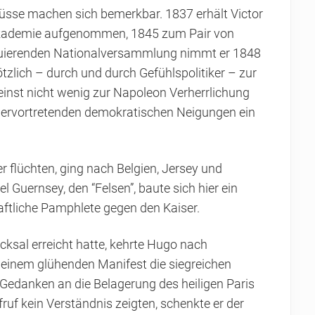
flüsse machen sich bemerkbar. 1837 erhält Victor
e Akademie aufgenommen, 1845 zum Pair von
tituierenden Nationalversammlung nimmt er 1848
ötzlich – durch und durch Gefühlspolitiker – zur
einst nicht wenig zur Napoleon Verherrlichung
 hervortretenden demokratischen Neigungen ein
 flüchten, ging nach Belgien, Jersey und
el Guernsey, den “Felsen”, baute sich hier ein
aftliche Pamphlete gegen den Kaiser.
cksal erreicht hatte, kehrte Hugo nach
einem glühenden Manifest die siegreichen
edanken an die Belagerung des heiligen Paris
ruf kein Verständnis zeigten, schenkte er der