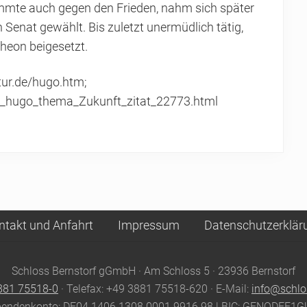
mmte auch gegen den Frieden, nahm sich später
enat gewählt. Bis zuletzt unermüdlich tätig,
heon beigesetzt.
atur.de/hugo.htm;
tor_hugo_thema_Zukunft_zitat_22773.html
ntakt und Anfahrt
Impressum
Datenschutzerklär
Schloss Bernstorf gGmbH · Am Schloss 5 · 23936 Bernstorf
881 75518-0
· Telefax: +49 3881 75518-620 · E-Mail:
info@schlo
endenkonto: DE04 1406 1308 0001 9916 98 | BIC: GENODEF1G