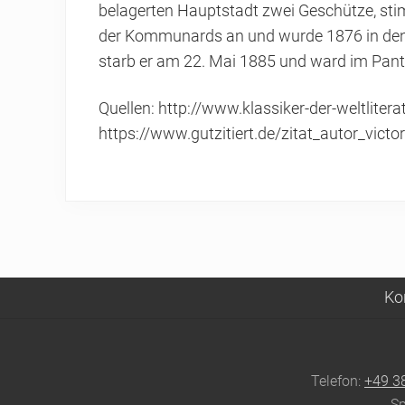
belagerten Hauptstadt zwei Geschütze, sti
der Kommunards an und wurde 1876 in den S
starb er am 22. Mai 1885 und ward im Pant
Quellen: http://www.klassiker-der-weltliter
https://www.gutzitiert.de/zitat_autor_vic
Ko
Site
Footer
Telefon:
+49 3
Sp