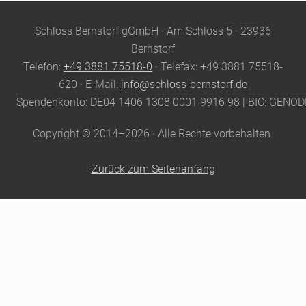
Site
Schloss Bernstorf gGmbH · Am Schloss 5 · 23936
Footer
Bernstorf
Telefon:
+49 3881 75518-0
· Telefax: +49 3881 75518-
620 · E-Mail:
info@schloss-bernstorf.de
Spendenkonto: DE04 1406 1308 0001 9916 98 | BIC: GENO
Copyright © 2014–2026 · Alle Rechte vorbehalten.
Zurück zum Seitenanfang