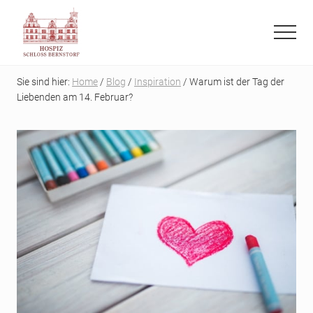
Menu
Skip
Skip
to
to
Menu
main
primary
Refugium
content
sidebar
auf
Sie sind hier:
Home
/
Blog
/
Inspiration
/ Warum ist der Tag der
der
Liebenden am 14. Februar?
letzten
Reise