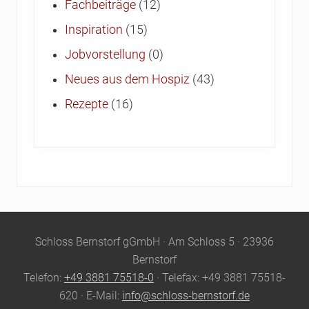
Fachbeiträge
(12)
Inspiration
(15)
Jobvorstellung
(0)
Neues aus dem Hospiz
(43)
Rezepte
(16)
Site
Schloss Bernstorf gGmbH · Am Schloss 5 · 23936
Footer
Bernstorf
Telefon:
+49 3881 75518-0
· Telefax: +49 3881 75518-
620 · E-Mail:
info@schloss-bernstorf.de