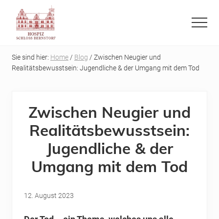
Menu
Skip
Skip
to
to
Menu
main
primary
Refugium
content
sidebar
auf
Sie sind hier:
Home
/
Blog
/ Zwischen Neugier und
der
Realitätsbewusstsein: Jugendliche & der Umgang mit dem Tod
letzten
Reise
Zwischen Neugier und
Realitätsbewusstsein:
Jugendliche & der
Umgang mit dem Tod
12. August 2023