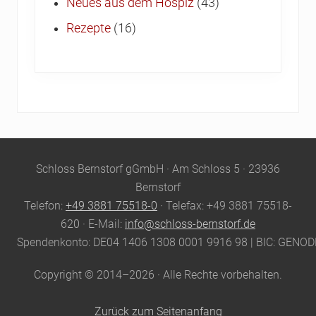
Neues aus dem Hospiz
(43)
Rezepte
(16)
Site
Schloss Bernstorf gGmbH · Am Schloss 5 · 23936
Footer
Bernstorf
Telefon:
+49 3881 75518-0
· Telefax: +49 3881 75518-
620 · E-Mail:
info@schloss-bernstorf.de
Spendenkonto: DE04 1406 1308 0001 9916 98 | BIC: GENO
Copyright © 2014–2026 · Alle Rechte vorbehalten.
Zurück zum Seitenanfang